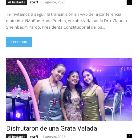
staff
-
6 agosto, 2026
Al Instante
0
Te invitamos a seguir la transmisión en vivo de la conferencia
matutina: #MañaneradelPueblo, encabezada por la Dra. Claudia
Sheinbaum Pardo, Presidenta Constitucional de los...
Leer más
Disfrutaron de una Grata Velada
staff
-
6 agosto, 2026
Al Instante
0