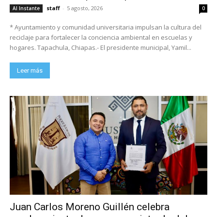
staff
-
5 agosto, 2026
Al Instante
0
* Ayuntamiento y comunidad universitaria impulsan la cultura del
reciclaje para fortalecer la conciencia ambiental en escuelas y
hogares. Tapachula, Chiapas.- El presidente municipal, Yamil...
Leer más
Juan Carlos Moreno Guillén celebra