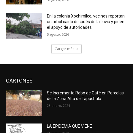
En la colonia Xochimilco, vecinos reportan
un árbol caído después de la lluvia y piden
el apoyo de autoridades
5 agosto, 2026
Cargar más
CARTONES
Se Incrementa Robo de Café en Parcelas
de la Zona Alta de Tapachula
23 enero, 2024
LA EPIDEMIA QUE VIENE