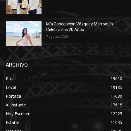
Mía Concepción Vázquez Marroquín
Celebra sus 20 Años
7 agosto, 2026
ARCHIVO
Rojas
19610
Local
19185
Portada
17680
Al Instante
17615
Hoy Escriben
12225
Estatal
11035