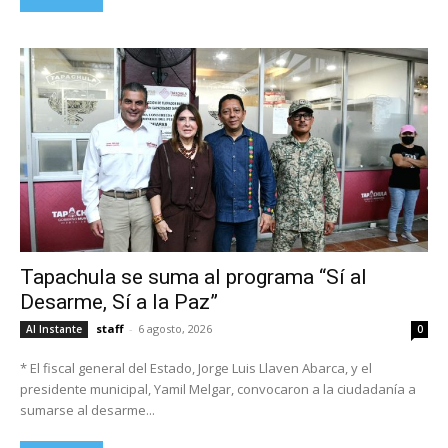
Tapachula se suma al programa “Sí al
Desarme, Sí a la Paz”
staff
-
6 agosto, 2026
Al Instante
0
* El fiscal general del Estado, Jorge Luis Llaven Abarca, y el
presidente municipal, Yamil Melgar, convocaron a la ciudadanía a
sumarse al desarme...