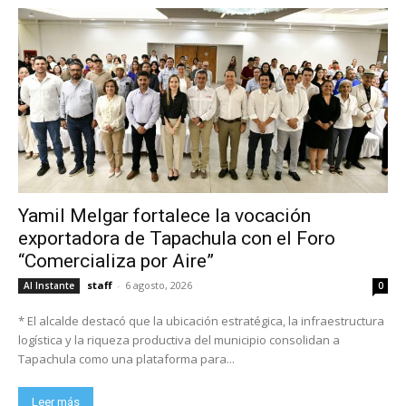
Yamil Melgar fortalece la vocación
exportadora de Tapachula con el Foro
“Comercializa por Aire”
staff
-
6 agosto, 2026
Al Instante
0
* El alcalde destacó que la ubicación estratégica, la infraestructura
logística y la riqueza productiva del municipio consolidan a
Tapachula como una plataforma para...
Leer más