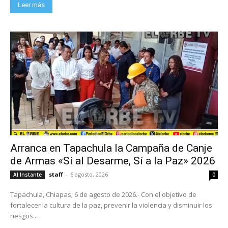
Leer más
Arranca en Tapachula la Campaña de Canje
de Armas «Sí al Desarme, Sí a la Paz» 2026
staff
-
6 agosto, 2026
Al Instante
0
Tapachula, Chiapas; 6 de agosto de 2026.- Con el objetivo de
fortalecer la cultura de la paz, prevenir la violencia y disminuir los
riesgos...