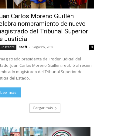
uan Carlos Moreno Guillén
elebra nombramiento de nuevo
agistrado del Tribunal Superior
e Justicia
staff
-
5 agosto, 2026
l Instante
0
 magistrado presidente del Poder Judicial del
tado, Juan Carlos Moreno Guillén, recibió al recién
mbrado magistrado del Tribunal Superior de
sticia del Estado,...
Leer más
Cargar más