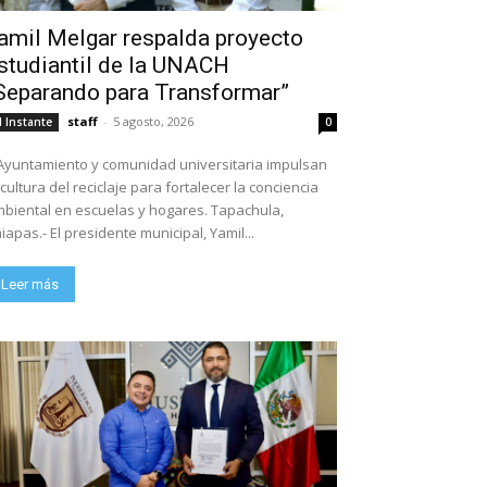
amil Melgar respalda proyecto
studiantil de la UNACH
Separando para Transformar”
staff
-
5 agosto, 2026
l Instante
0
Ayuntamiento y comunidad universitaria impulsan
 cultura del reciclaje para fortalecer la conciencia
biental en escuelas y hogares. Tapachula,
iapas.- El presidente municipal, Yamil...
Leer más