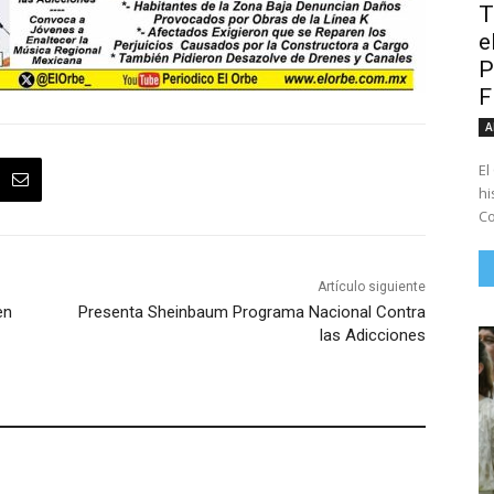
T
e
P
A
El
hi
Co
Artículo siguiente
en
Presenta Sheinbaum Programa Nacional Contra
las Adicciones