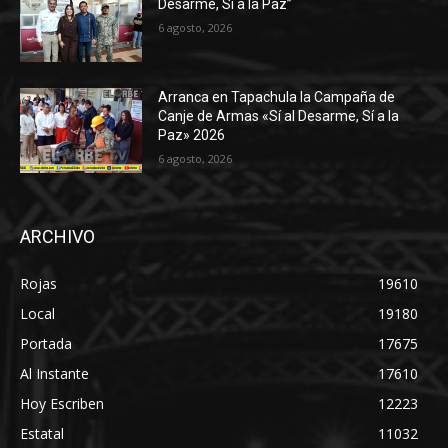
Desarme, Sí a la Paz”
6 agosto, 2026
Arranca en Tapachula la Campaña de
Canje de Armas «Sí al Desarme, Sí a la
Paz» 2026
6 agosto, 2026
ARCHIVO
Rojas
19610
Local
19180
Portada
17675
Al Instante
17610
Hoy Escriben
12223
Estatal
11032