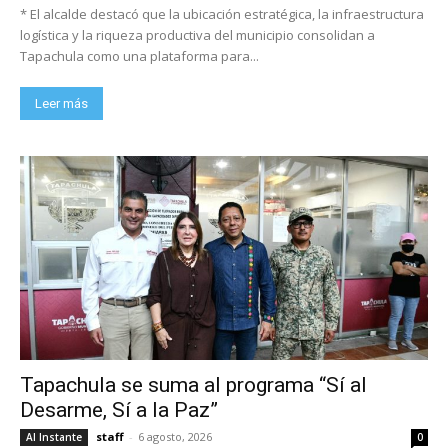
* El alcalde destacó que la ubicación estratégica, la infraestructura
logística y la riqueza productiva del municipio consolidan a
Tapachula como una plataforma para...
Leer más
Tapachula se suma al programa “Sí al
Desarme, Sí a la Paz”
staff
-
6 agosto, 2026
Al Instante
0