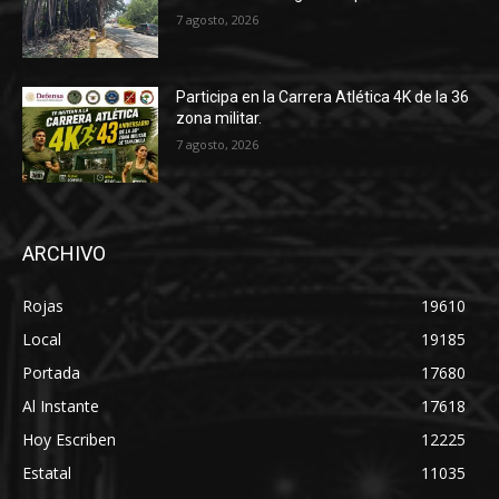
7 agosto, 2026
Participa en la Carrera Atlética 4K de la 36
zona militar.
7 agosto, 2026
ARCHIVO
Rojas
19610
Local
19185
Portada
17680
Al Instante
17618
Hoy Escriben
12225
Estatal
11035