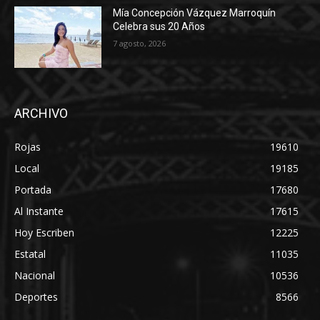
Mía Concepción Vázquez Marroquín
Celebra sus 20 Años
7 agosto, 2026
ARCHIVO
Rojas
19610
Local
19185
Portada
17680
Al Instante
17615
Hoy Escriben
12225
Estatal
11035
Nacional
10536
Deportes
8566