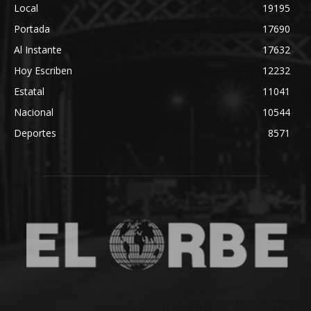
Local
19195
Portada
17690
Al Instante
17632
Hoy Escriben
12232
Estatal
11041
Nacional
10544
Deportes
8571