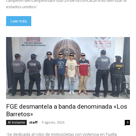
campeon-del-campeonato-sub-20-de-la-concacaf-tras-derrotar-a-
estados-unidos/
Leer más
FGE desmantela a banda denominada «Los
Barretos»
staff
-
9 agosto, 2026
Al Instante
0
-Se dedicada al robo de motocicletas con violencia en Tuxtla