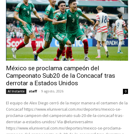
México se proclama campeón del
Campeonato Sub20 de la Concacaf tras
derrotar a Estados Unidos
staff
-
9 agosto, 2026
Al Instante
0
El equipo de Alex Diego cerró de la mejor manera el certamen de la
Concacaf https://www.eluniversal.com.mx/deportes/mexico-se-
proclama-campeon-del-campeonato-sub-20-de-la-concacaf-tras-
derrotar-a-estados-unidos/ Vía @eluniversalmx
https://www.eluniversal.com.mx/deportes/mexico-se-proclama-