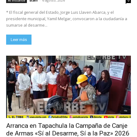
staff
-
6 agosto, 2026
Al Instante
0
* El fiscal general del Estado, Jorge Luis Llaven Abarca, y el
presidente municipal, Yamil Melgar, convocaron a la ciudadanía a
sumarse al desarme...
Leer más
Arranca en Tapachula la Campaña de Canje
de Armas «Sí al Desarme, Sí a la Paz» 2026