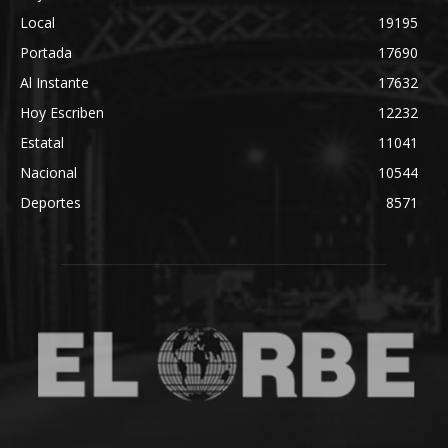
Local
19195
Portada
17690
Al Instante
17632
Hoy Escriben
12232
Estatal
11041
Nacional
10544
Deportes
8571