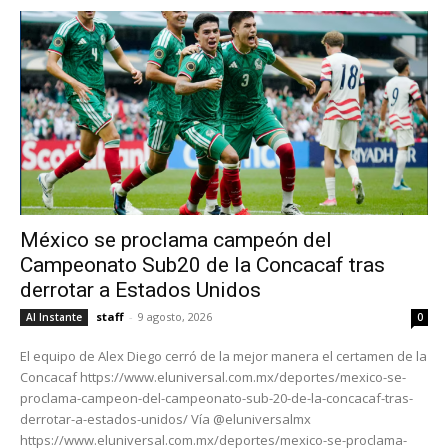
México se proclama campeón del
Campeonato Sub20 de la Concacaf tras
derrotar a Estados Unidos
staff
-
9 agosto, 2026
Al Instante
0
El equipo de Alex Diego cerró de la mejor manera el certamen de la
Concacaf https://www.eluniversal.com.mx/deportes/mexico-se-
proclama-campeon-del-campeonato-sub-20-de-la-concacaf-tras-
derrotar-a-estados-unidos/ Vía @eluniversalmx
https://www.eluniversal.com.mx/deportes/mexico-se-proclama-