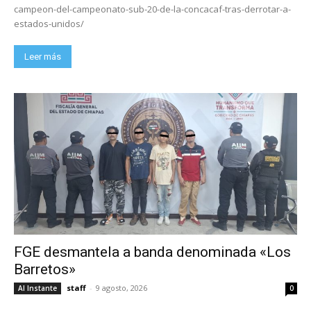
campeon-del-campeonato-sub-20-de-la-concacaf-tras-derrotar-a-
estados-unidos/
Leer más
FGE desmantela a banda denominada «Los
Barretos»
staff
-
9 agosto, 2026
Al Instante
0