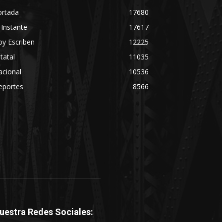
ortada
17680
 Instante
17617
y Escriben
12225
tatal
11035
acional
10536
eportes
8566
uestra Redes Sociales: