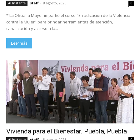
staff
-
8 agosto, 2026
Al Instante
0
* La Oficialía Mayor impartió el curso "Erradicación de la Violencia
contra la Mujer" para brindar herramientas de atención,
canalización y acceso a la...
Leer más
Vivienda para el Bienestar. Puebla, Puebla
staff
-
8 agosto, 2026
Al Instante
0