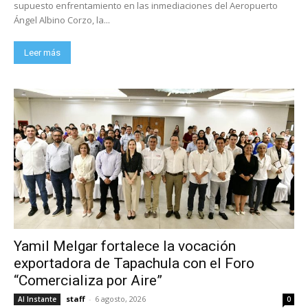
supuesto enfrentamiento en las inmediaciones del Aeropuerto
Ángel Albino Corzo, la...
Leer más
Yamil Melgar fortalece la vocación
exportadora de Tapachula con el Foro
“Comercializa por Aire”
staff
-
6 agosto, 2026
Al Instante
0