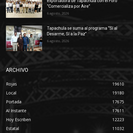
exportadora de Tapachula con el Foro
“Comercializa por Aire”
6 agosto, 2026
Tapachula se suma al programa “Sí al
Desarme, Sí a la Paz”
6 agosto, 2026
ARCHIVO
Rojas
19610
Local
19180
Portada
17675
Al Instante
17611
Hoy Escriben
12223
Estatal
11032