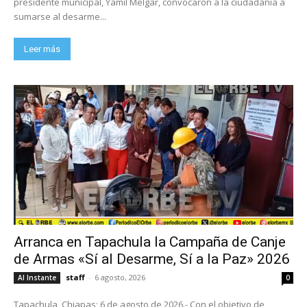
presidente municipal, Yamil Melgar, convocaron a la ciudadanía a
sumarse al desarme...
Leer más
Arranca en Tapachula la Campaña de Canje
de Armas «Sí al Desarme, Sí a la Paz» 2026
staff
-
6 agosto, 2026
Al Instante
0
Tapachula, Chiapas; 6 de agosto de 2026.- Con el objetivo de