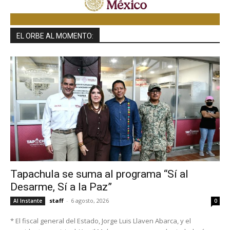
EL ORBE AL MOMENTO:
Tapachula se suma al programa “Sí al
Desarme, Sí a la Paz”
staff
-
6 agosto, 2026
Al Instante
0
* El fiscal general del Estado, Jorge Luis Llaven Abarca, y el