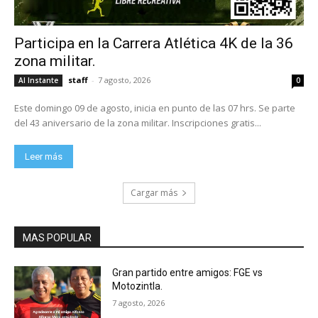
Participa en la Carrera Atlética 4K de la 36
zona militar.
staff
-
7 agosto, 2026
Al Instante
0
Este domingo 09 de agosto, inicia en punto de las 07 hrs. Se parte
del 43 aniversario de la zona militar. Inscripciones gratis...
Leer más
Cargar más
MAS POPULAR
Gran partido entre amigos: FGE vs
Motozintla.
7 agosto, 2026