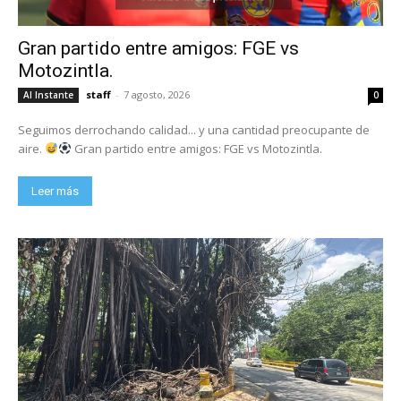
Gran partido entre amigos: FGE vs
Motozintla.
staff
-
7 agosto, 2026
Al Instante
0
Seguimos derrochando calidad... y una cantidad preocupante de
aire.
Gran partido entre amigos: FGE vs Motozintla.
Leer más