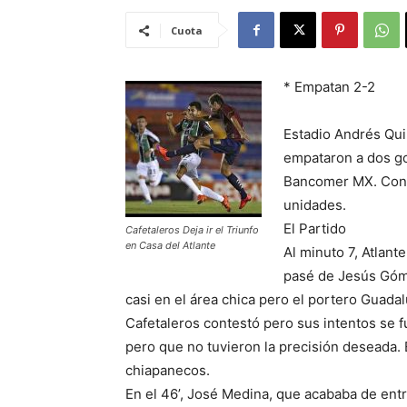
Cuota
* Empatan 2-2
Estadio Andrés Quin
empataron a dos go
Bancomer MX. Con e
unidades.
El Partido
Cafetaleros Deja ir el Triunfo
en Casa del Atlante
Al minuto 7, Atlant
pasé de Jesús Góme
casi en el área chica pero el portero Guada
Cafetaleros contestó pero sus intentos se 
pero que no tuvieron la precisión deseada. 
chiapanecos.
En el 46’, José Medina, que acababa de entra