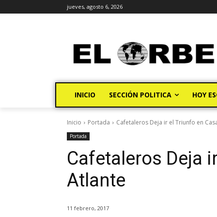
jueves, agosto 6, 2026
INICIO
SECCIÓN POLITICA
HOY ES
Inicio
Portada
Cafetaleros Deja ir el Triunfo en Cas
Portada
Cafetaleros Deja i
Atlante
11 febrero, 2017