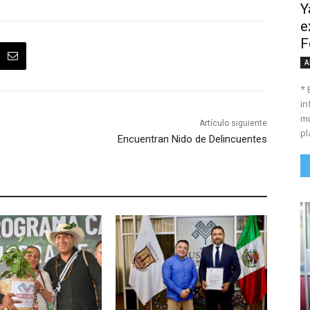
Y
e
F
A
* 
in
mu
Artículo siguiente
pl
Encuentran Nido de Delincuentes