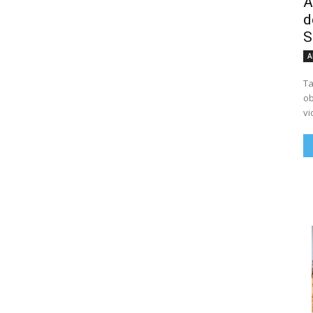
A
d
S
A
Ta
ob
vi