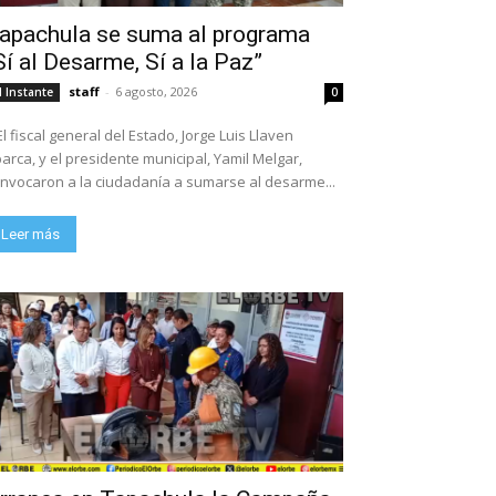
apachula se suma al programa
Sí al Desarme, Sí a la Paz”
staff
-
6 agosto, 2026
l Instante
0
El fiscal general del Estado, Jorge Luis Llaven
arca, y el presidente municipal, Yamil Melgar,
nvocaron a la ciudadanía a sumarse al desarme...
Leer más