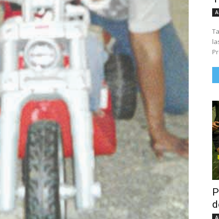
A
Ta
la
Pr
P
d
A