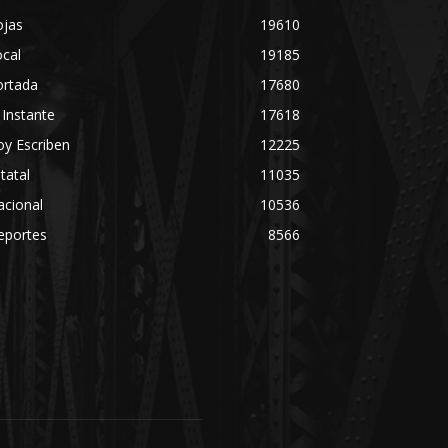
ojas
19610
cal
19185
ortada
17680
 Instante
17618
y Escriben
12225
tatal
11035
acional
10536
eportes
8566