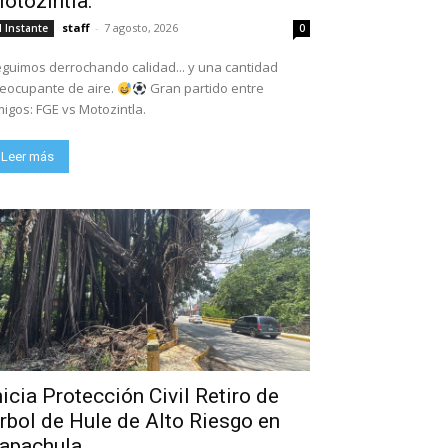
otozintla.
staff
-
7 agosto, 2026
l Instante
0
guimos derrochando calidad... y una cantidad
eocupante de aire.
Gran partido entre
igos: FGE vs Motozintla.
Leer más
nicia Protección Civil Retiro de
rbol de Hule de Alto Riesgo en
apachula.