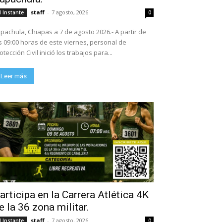
staff
-
7 agosto, 2026
l Instante
0
pachula, Chiapas a 7 de agosto 2026.- A partir de
s 09:00 horas de este viernes, personal de
otección Civil inició los trabajos para...
Leer más
articipa en la Carrera Atlética 4K
e la 36 zona militar.
staff
-
7 agosto, 2026
l Instante
0