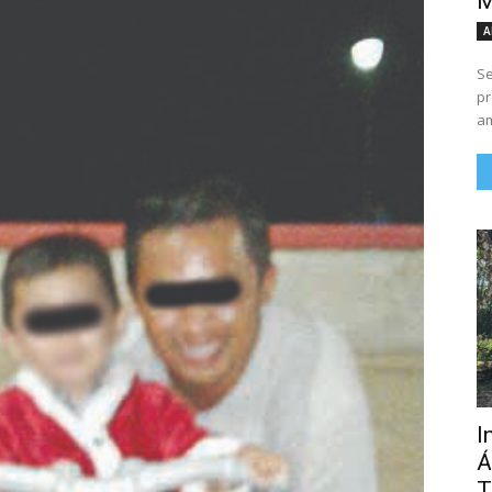
M
A
Se
pr
am
I
Á
T