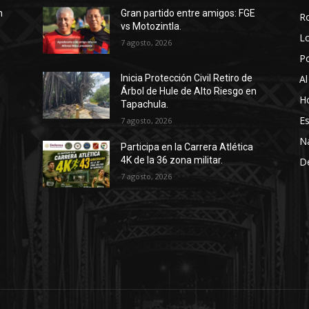
n
Gran partido entre amigos: FGE
R
vs Motozintla.
Lo
7 agosto, 2026
P
Al
Inicia Protección Civil Retiro de
Árbol de Hule de Alto Riesgo en
Ho
Tapachula.
Es
7 agosto, 2026
N
Participa en la Carrera Atlética
4K de la 36 zona militar.
D
7 agosto, 2026