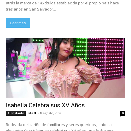
atrás la marca de 145 títulos establecida por el propio país hace
tres años en San Salvador...
Leer más
Isabella Celebra sus XV Años
staff
-
8 agosto, 2026
Al Instante
0
Rodeada del cariño de familiares y seres queridos, Isabella
Alejandra Cruz Vázquez celebró sus XV años, una fecha muy