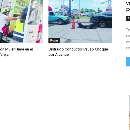
v
P
A
Te
co
Rojas
en
Pr
ón Mujer Hiere en el
Distraído Conductor Causó Choque
Pareja
por Alcance