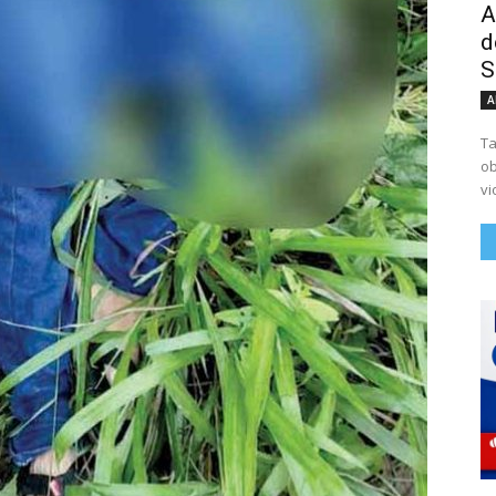
A
d
S
A
Ta
ob
vi