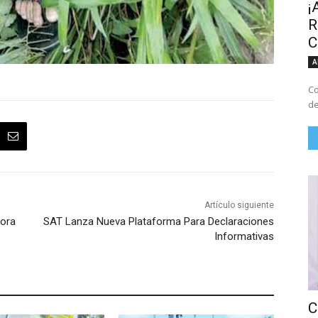
¡
R
C
A
Co
de
Artículo siguiente
ñora
SAT Lanza Nueva Plataforma Para Declaraciones
Informativas
C