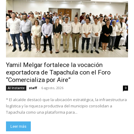
Yamil Melgar fortalece la vocación
exportadora de Tapachula con el Foro
“Comercializa por Aire”
staff
-
6 agosto, 2026
Al Instante
0
* El alcalde destacó que la ubicación estratégica, la infraestructura
logística y la riqueza productiva del municipio consolidan a
Tapachula como una plataforma para...
Leer más