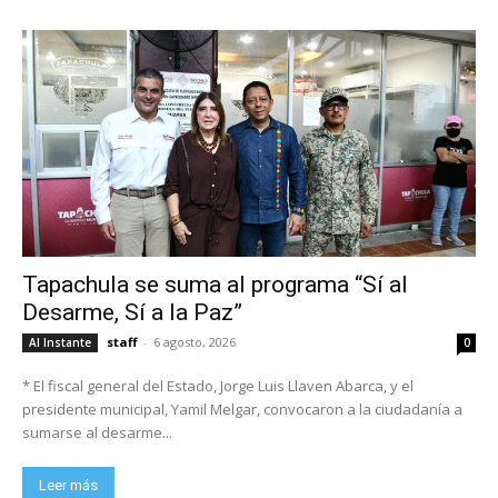
Tapachula se suma al programa “Sí al
Desarme, Sí a la Paz”
staff
-
6 agosto, 2026
Al Instante
0
* El fiscal general del Estado, Jorge Luis Llaven Abarca, y el
presidente municipal, Yamil Melgar, convocaron a la ciudadanía a
sumarse al desarme...
Leer más