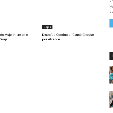
Vá
vi
es
Rojas
ón Mujer Hiere en el
Distraído Conductor Causó Choque
Pareja
por Alcance