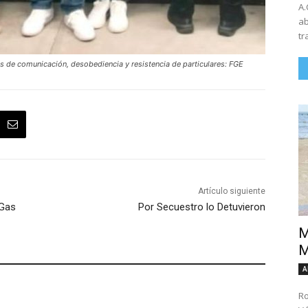
A.
ab
tr
as de comunicación, desobediencia y resistencia de particulares: FGE
Artículo siguiente
 Gas
Por Secuestro lo Detuvieron
M
M
A
Ro