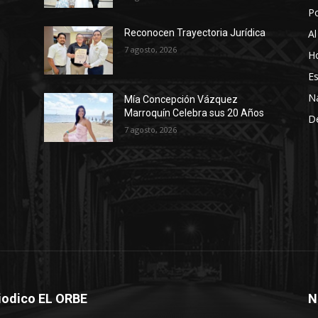
P
Al
Reconocen Trayectoria Jurídica
7 agosto, 2026
Ho
Es
N
Mía Concepción Vázquez
Marroquín Celebra sus 20 Años
D
7 agosto, 2026
iodico EL ORBE
N