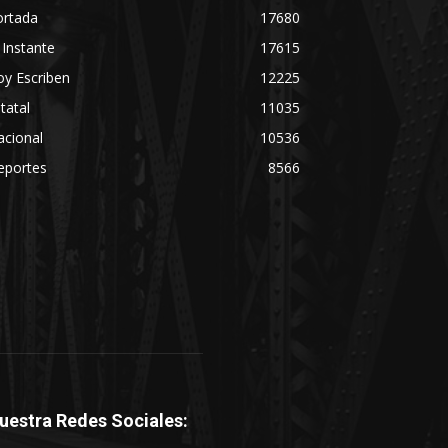
ortada
17680
 Instante
17615
y Escriben
12225
tatal
11035
acional
10536
eportes
8566
uestra Redes Sociales: