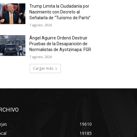
Trump Limita la Ciudadanía por
Nacimiento con Decreto al
Señalarla de “Turismo de Parto”
7 agosto, 2026
Ángel Aguirre Ordenó Destruir
Pruebas de la Desaparición de
Normalistas de Ayotzinapa: FGR
7 agosto, 2026
Cargar más
RCHIVO
ojas
19610
cal
19185