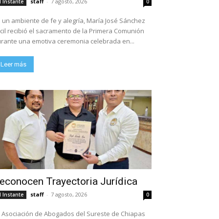
staff
-
7 agosto, 2026
l Instante
0
 un ambiente de fe y alegría, María José Sánchez
cil recibió el sacramento de la Primera Comunión
rante una emotiva ceremonia celebrada en...
Leer más
econocen Trayectoria Jurídica
staff
-
7 agosto, 2026
l Instante
0
 Asociación de Abogados del Sureste de Chiapas