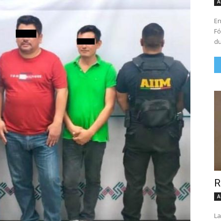
A
En
Fó
du
R
A
La