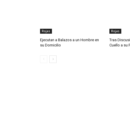
Rojas
Rojas
Ejecutan a Balazos a un Hombre en
Tras Discusi
su Domicilio
Cuello a su 