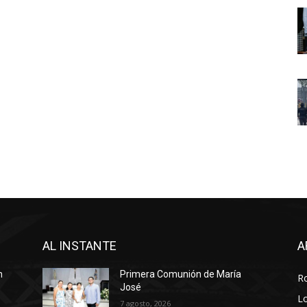
AL INSTANTE
A
n
Primera Comunión de María
R
José
Lo
7 agosto, 2026