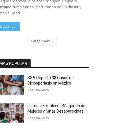
zquez Marroquín celebró con gran alegría su
gésimo cumpleaños, disfrutando de un día muy
pecial lleno...
Leer más
Cargar más
MAS POPULAR
SSA Reporta 33 Casos de
Ciclosporiasis en México
7 agosto, 2026
Llama a Fortalecer Búsqueda de
Mujeres y Niñas Desaparecidas
7 agosto, 2026