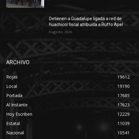
Detienen a Guadalupe ligada a red de
huachicol fiscal atribuida a Ruffo Apel
8 agosto, 2026
ARCHIVO
Rojas
19612
Local
19190
Portada
17685
Al Instante
17623
Hoy Escriben
12229
Estatal
11039
Nacional
10541