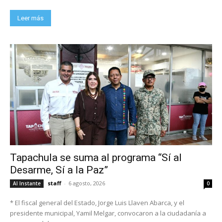
Leer más
Tapachula se suma al programa “Sí al
Desarme, Sí a la Paz”
staff
-
6 agosto, 2026
Al Instante
0
* El fiscal general del Estado, Jorge Luis Llaven Abarca, y el
presidente municipal, Yamil Melgar, convocaron a la ciudadanía a