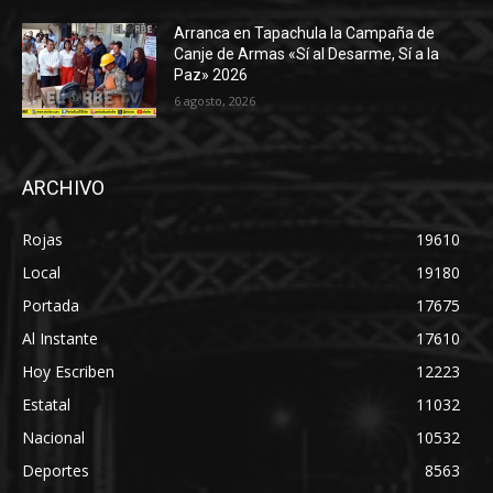
Arranca en Tapachula la Campaña de
Canje de Armas «Sí al Desarme, Sí a la
Paz» 2026
6 agosto, 2026
ARCHIVO
Rojas
19610
Local
19180
Portada
17675
Al Instante
17610
Hoy Escriben
12223
Estatal
11032
Nacional
10532
Deportes
8563