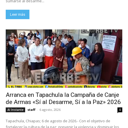
sumarse al desarme...
Leer más
Arranca en Tapachula la Campaña de Canje
de Armas «Sí al Desarme, Sí a la Paz» 2026
staff
-
6 agosto, 2026
Al Instante
0
Tapachula, Chiapas; 6 de agosto de 2026.- Con el objetivo de
fortalecer la cultura de la paz, prevenir la violencia y disminuir los