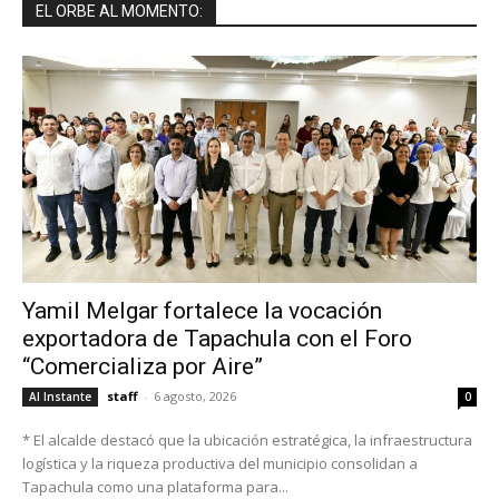
EL ORBE AL MOMENTO:
Yamil Melgar fortalece la vocación
exportadora de Tapachula con el Foro
“Comercializa por Aire”
staff
-
6 agosto, 2026
Al Instante
0
* El alcalde destacó que la ubicación estratégica, la infraestructura
logística y la riqueza productiva del municipio consolidan a
Tapachula como una plataforma para...