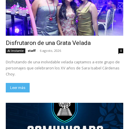
Disfrutaron de una Grata Velada
staff
-
6 agosto, 2026
Al Instante
0
Disfrutando de una inolvidable velada captamos a este grupo de
personajes que celebraron los XV años de Sara Isabel Cárdenas
Choy.
Leer más