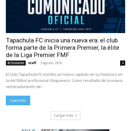
Tapachula FC inicia una nueva era: el club
forma parte de la Primera Premier, la élite
de la Liga Premier FMF
staff
-
5 agosto, 2026
Al Instante
0
El Club Tapachula FC escribe un nuevo capítulo en su historia y en
la del fútbol profesional chiapaneco. Como resultado de la nueva
reestructuración de...
Leer más
Cargar más