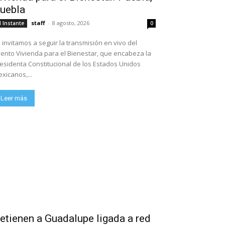
uebla
staff
-
8 agosto, 2026
l Instante
0
 invitamos a seguir la transmisión en vivo del
ento Vivienda para el Bienestar, que encabeza la
esidenta Constitucional de los Estados Unidos
xicanos,...
Leer más
etienen a Guadalupe ligada a red