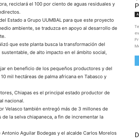
ra, reciclará el 100 por ciento de aguas residuales y
P
ndirectos.
A
o del Estado a Grupo UUMBAL para que este proyecto
Te
medio ambiente, se traduzca en apoyo al desarrollo de
ev
te.
Pr
lizó que este planta busca la transformación del
Me
stentable, de alto impacto en el ámbito social,
ajar en beneficio de los pequeños productores y del
e 10 mil hectáreas de palma africana en Tabasco y
ores, Chiapas es el principal estado productor de
al nacional.
dor Velasco también entregó más de 3 millones de
de la selva chiapaneca, a fin de incrementar la
Antonio Aguilar Bodegas y el alcalde Carlos Morelos
D