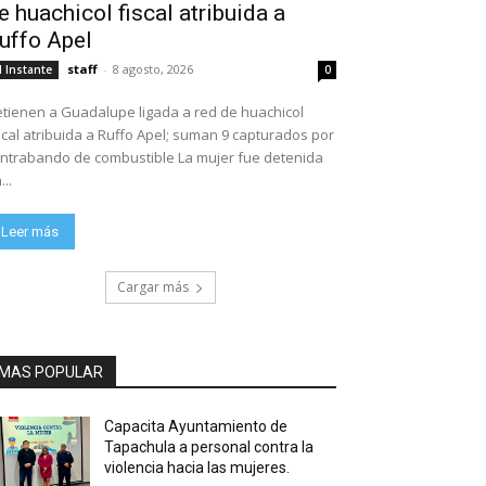
e huachicol fiscal atribuida a
uffo Apel
staff
-
8 agosto, 2026
l Instante
0
tienen a Guadalupe ligada a red de huachicol
scal atribuida a Ruffo Apel; suman 9 capturados por
ntrabando de combustible La mujer fue detenida
...
Leer más
Cargar más
MAS POPULAR
Capacita Ayuntamiento de
Tapachula a personal contra la
violencia hacia las mujeres.