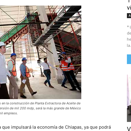
T
v
A
* 
de
he
la.
 en la construcción de Planta Extractora de Aceite de
nversión de mil 200 mdp, será la más grande de México
mil empleos.
a que impulsará la economía de Chiapas, ya que podrá
V