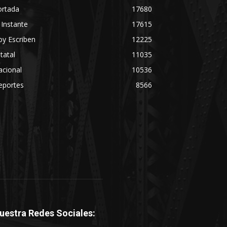
ortada
17680
 Instante
17615
y Escriben
12225
tatal
11035
acional
10536
eportes
8566
uestra Redes Sociales: