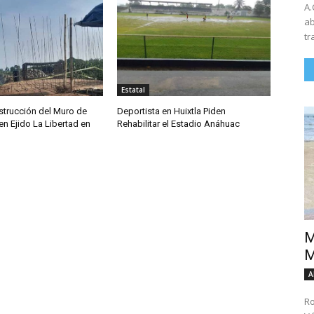
A.
ab
tr
Estatal
trucción del Muro de
Deportista en Huixtla Piden
n Ejido La Libertad en
Rehabilitar el Estadio Anáhuac
M
M
A
Ro