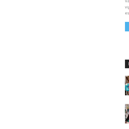
Vá
vi
es