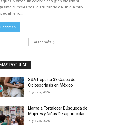
zquez Marroquín celebró con gran alegría su
gésimo cumpleaños, disfrutando de un día muy
pecial lleno...
Leer más
Cargar más
MAS POPULAR
SSA Reporta 33 Casos de
Ciclosporiasis en México
7 agosto, 2026
Llama a Fortalecer Búsqueda de
Mujeres y Niñas Desaparecidas
7 agosto, 2026