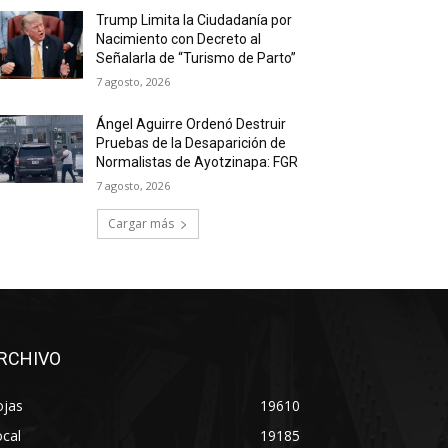
Trump Limita la Ciudadanía por
Nacimiento con Decreto al
Señalarla de “Turismo de Parto”
7 agosto, 2026
Ángel Aguirre Ordenó Destruir
Pruebas de la Desaparición de
Normalistas de Ayotzinapa: FGR
7 agosto, 2026
Cargar más
RCHIVO
ojas
19610
cal
19185