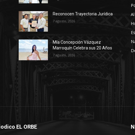
P
Al
Reconocen Trayectoria Jurídica
7 agosto, 2026
Ho
Es
N
Mía Concepción Vázquez
Marroquín Celebra sus 20 Años
D
7 agosto, 2026
iodico EL ORBE
N