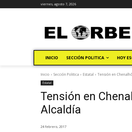
viernes, agosto 7, 2026
INICIO
SECCIÓN POLITICA
HOY ES
Inicio
Sección Politica
Estatal
Tensión en Chenalhó
Estatal
Tensión en Chena
Alcaldía
24 febrero, 2017