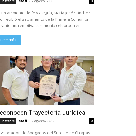
staff
-
7 agosto, 2026
l Instante
0
 un ambiente de fe y alegría, María José Sánchez
cil recibió el sacramento de la Primera Comunión
rante una emotiva ceremonia celebrada en...
Leer más
econocen Trayectoria Jurídica
staff
-
7 agosto, 2026
l Instante
0
 Asociación de Abogados del Sureste de Chiapas