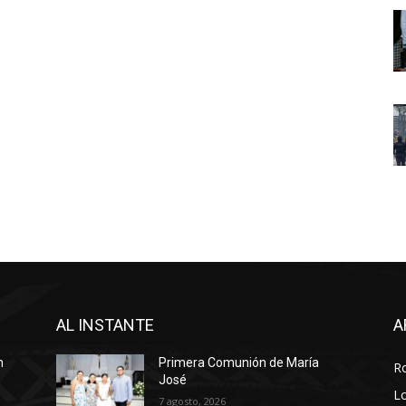
AL INSTANTE
A
n
Primera Comunión de María
R
José
Lo
7 agosto, 2026