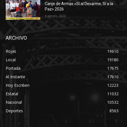
Canje de Armas «Sí al Desarme, Sí a la
Paz» 2026
6 agosto, 2026
ARCHIVO
Rojas
19610
Local
19180
Portada
17675
Al Instante
17610
Hoy Escriben
12223
Estatal
11032
Nacional
10532
Deportes
8563