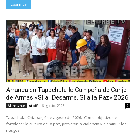
Leer más
Arranca en Tapachula la Campaña de Canje
de Armas «Sí al Desarme, Sí a la Paz» 2026
staff
-
6 agosto, 2026
Al Instante
0
Tapachula, Chiapas; 6 de agosto de 2026.- Con el objetivo de
fortalecer la cultura de la paz, prevenir la violencia y disminuir los
riesgos...