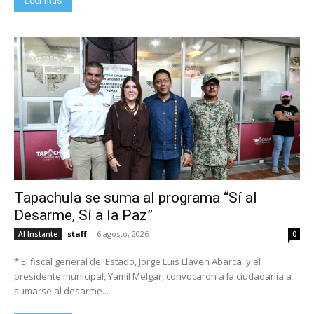
Leer más
Tapachula se suma al programa “Sí al
Desarme, Sí a la Paz”
staff
-
6 agosto, 2026
Al Instante
0
* El fiscal general del Estado, Jorge Luis Llaven Abarca, y el
presidente municipal, Yamil Melgar, convocaron a la ciudadanía a
sumarse al desarme...