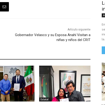
L
i
A
En
se
Artículo siguiente
in
Gobernador Velasco y su Esposa Anahí Visitan a
la.
niñas y niños del CRIT
Estatal