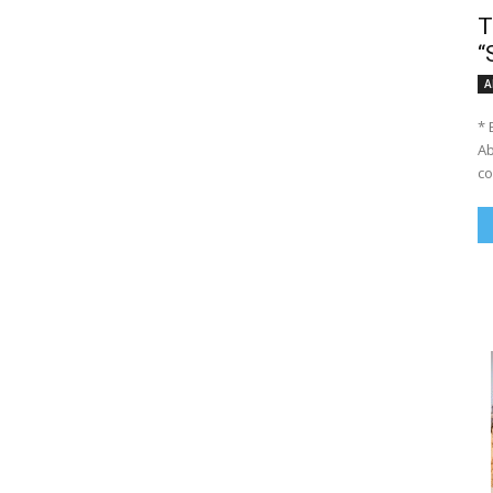
T
“
A
* 
Ab
co