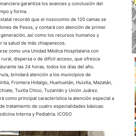
inanciera garantiza los avances y conclusión del
empo y forma.
estatal recordó que el nosocomio de 120 camas se
llones de Pesos, y contará con atención de primer
a generación, así como los recursos humanos y
ar la salud de más chiapanecos.
arse como una Unidad Médica Hospitalaria con
rural, dispersa o de difícil acceso, que ofrezca
durante las 24 horas, todos los días del año.
ula, brindará atención a los municipios de
tla, Frontera Hidalgo, Huehuetán, Huixtla, Mazatán,
hiate, Tuxtla Chico, Tuzantán y Unión Juárez.
 como principal característica la atención especial a
 de tratamiento de cuatro especialidades básicas:
edicina Interna y Pediatría. ICOSO