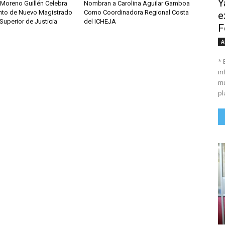
Y
 Moreno Guillén Celebra
Nombran a Carolina Aguilar Gamboa
to de Nuevo Magistrado
Como Coordinadora Regional Costa
e
 Superior de Justicia
del ICHEJA
F
A
* 
in
mu
pl