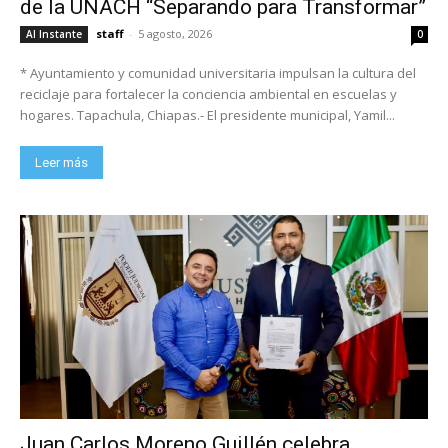
de la UNACH “Separando para Transformar”
staff
-
5 agosto, 2026
Al Instante
0
* Ayuntamiento y comunidad universitaria impulsan la cultura del
reciclaje para fortalecer la conciencia ambiental en escuelas y
hogares. Tapachula, Chiapas.- El presidente municipal, Yamil...
Leer más
Juan Carlos Moreno Guillén celebra