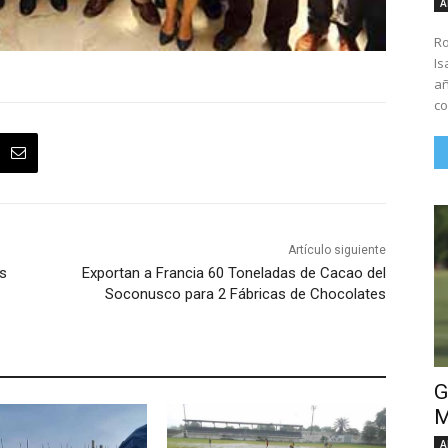
A
Ro
Is
añ
co
Artículo siguiente
as
Exportan a Francia 60 Toneladas de Cacao del
Soconusco para 2 Fábricas de Chocolates
G
M
A