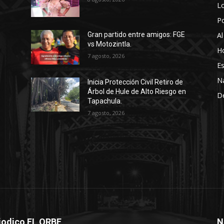
Lo
P
Al
Gran partido entre amigos: FGE
vs Motozintla.
Ho
7 agosto, 2026
Es
N
Inicia Protección Civil Retiro de
Árbol de Hule de Alto Riesgo en
D
Tapachula.
7 agosto, 2026
iodico EL ORBE
N