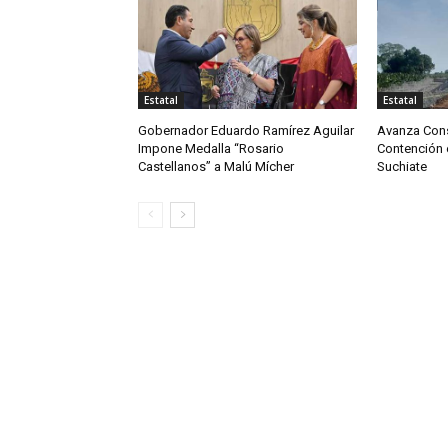
Estatal
Estatal
Gobernador Eduardo Ramírez Aguilar
Avanza Cons
Impone Medalla “Rosario
Contención e
Castellanos” a Malú Mícher
Suchiate