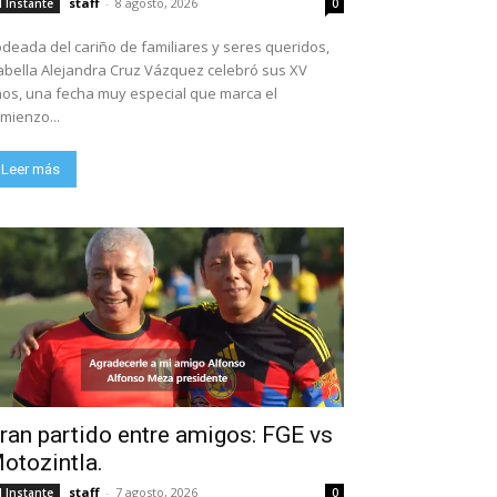
staff
-
8 agosto, 2026
l Instante
0
deada del cariño de familiares y seres queridos,
abella Alejandra Cruz Vázquez celebró sus XV
os, una fecha muy especial que marca el
mienzo...
Leer más
ran partido entre amigos: FGE vs
otozintla.
staff
-
7 agosto, 2026
l Instante
0