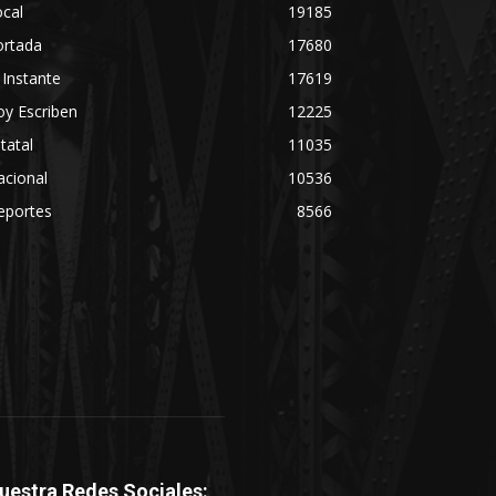
cal
19185
ortada
17680
 Instante
17619
y Escriben
12225
tatal
11035
acional
10536
eportes
8566
uestra Redes Sociales: