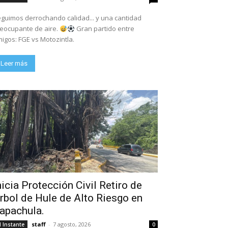
guimos derrochando calidad... y una cantidad
eocupante de aire.
Gran partido entre
igos: FGE vs Motozintla.
Leer más
nicia Protección Civil Retiro de
rbol de Hule de Alto Riesgo en
apachula.
staff
-
7 agosto, 2026
l Instante
0