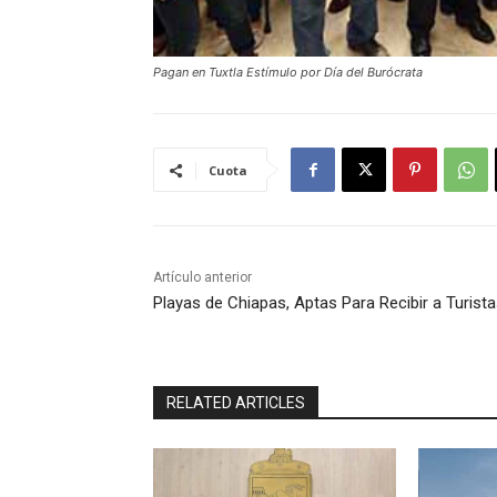
Pagan en Tuxtla Estímulo por Día del Burócrata
Cuota
Artículo anterior
Playas de Chiapas, Aptas Para Recibir a Turist
RELATED ARTICLES