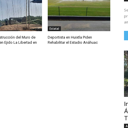
Se
pr
am
Estatal
trucción del Muro de
Deportista en Huixtla Piden
n Ejido La Libertad en
Rehabilitar el Estadio Anáhuac
I
Á
T
A