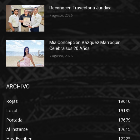
Reconocen Trayectoria Jurídica
7 agosto, 2026
Mía Concepción Vázquez Marroquín
Celebra sus 20 Años
7 agosto, 2026
ARCHIVO
Rojas
19610
Local
19185
Portada
17679
Al Instante
17615
Hoy Escriben
12225