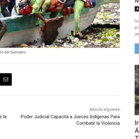
M
A
Se
pr
am
ón del Sumidero
Artículo siguiente
e la
Poder Judicial Capacita a Jueces Indígenas Para
I
Combatir la Violencia
Á
T