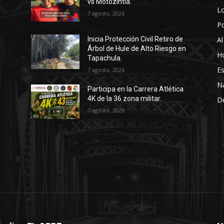
vs Motozintla.
Lo
7 agosto, 2026
P
Al
Inicia Protección Civil Retiro de
Árbol de Hule de Alto Riesgo en
Ho
Tapachula.
Es
7 agosto, 2026
N
Participa en la Carrera Atlética
4K de la 36 zona militar.
D
7 agosto, 2026