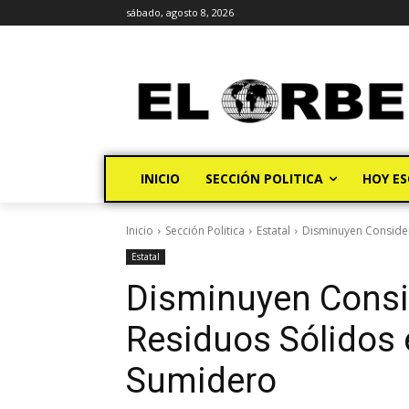
sábado, agosto 8, 2026
INICIO
SECCIÓN POLITICA
HOY ES
Inicio
Sección Politica
Estatal
Disminuyen Consider
Estatal
Disminuyen Cons
Residuos Sólidos 
Sumidero