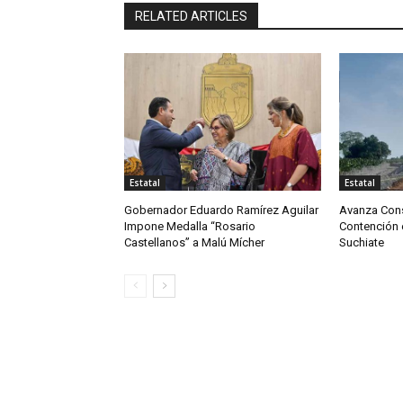
RELATED ARTICLES
Estatal
Estatal
Gobernador Eduardo Ramírez Aguilar
Avanza Cons
Impone Medalla “Rosario
Contención e
Castellanos” a Malú Mícher
Suchiate