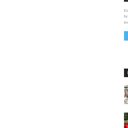
Es
hrs. Se parte del 43 anivers
In