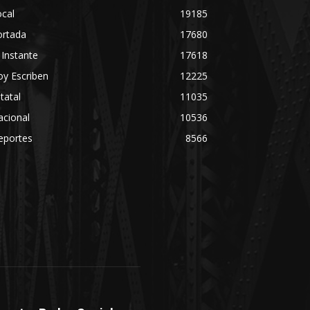
cal
19185
ortada
17680
 Instante
17618
y Escriben
12225
tatal
11035
acional
10536
eportes
8566