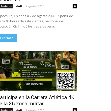
staff
-
7 agosto, 2026
l Instante
0
pachula, Chiapas a 7 de agosto 2026.- A partir de
s 09:00 horas de este viernes, personal de
otección Civil inició los trabajos para...
Leer más
articipa en la Carrera Atlética 4K
e la 36 zona militar.
staff
-
7 agosto, 2026
l Instante
0