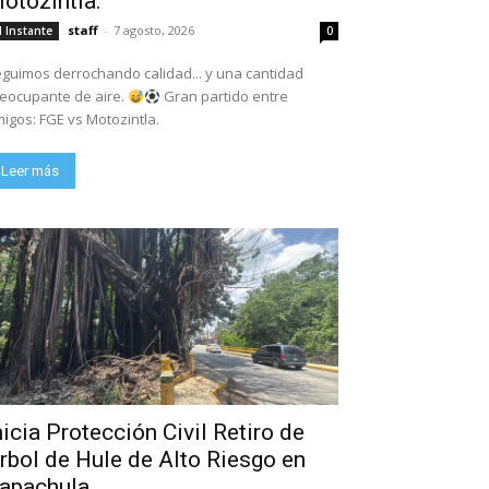
otozintla.
staff
-
7 agosto, 2026
l Instante
0
guimos derrochando calidad... y una cantidad
eocupante de aire.
Gran partido entre
igos: FGE vs Motozintla.
Leer más
nicia Protección Civil Retiro de
rbol de Hule de Alto Riesgo en
apachula.