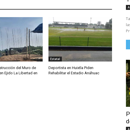
A
Ta
la
Pr
Estatal
trucción del Muro de
Deportista en Huixtla Piden
n Ejido La Libertad en
Rehabilitar el Estadio Anáhuac
P
d
A