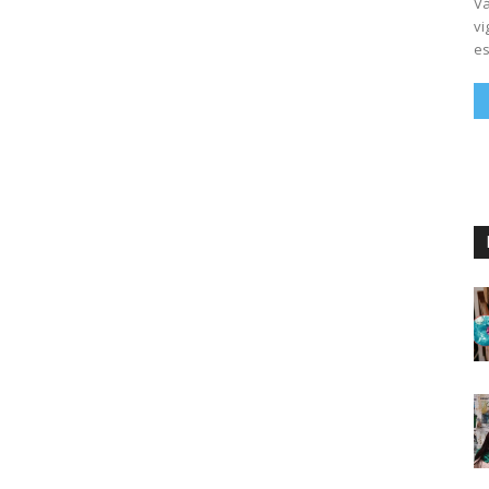
Vá
vi
es