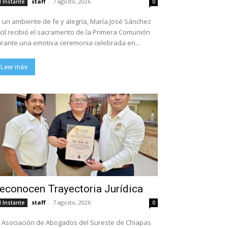
staff
-
7 agosto, 2026
l Instante
0
 un ambiente de fe y alegría, María José Sánchez
cil recibió el sacramento de la Primera Comunión
rante una emotiva ceremonia celebrada en...
Leer más
econocen Trayectoria Jurídica
staff
-
7 agosto, 2026
l Instante
0
 Asociación de Abogados del Sureste de Chiapas