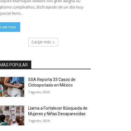
zquez Marroquín celebró con gran alegría su
gésimo cumpleaños, disfrutando de un día muy
pecial lleno...
Leer más
Cargar más
MAS POPULAR
SSA Reporta 33 Casos de
Ciclosporiasis en México
7 agosto, 2026
Llama a Fortalecer Búsqueda de
Mujeres y Niñas Desaparecidas
7 agosto, 2026