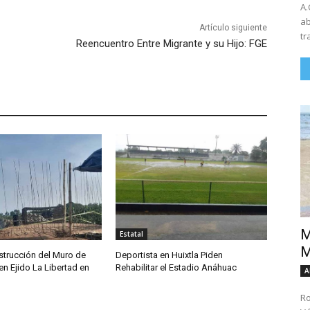
A.
ab
Artículo siguiente
tr
Reencuentro Entre Migrante y su Hijo: FGE
M
Estatal
M
trucción del Muro de
Deportista en Huixtla Piden
n Ejido La Libertad en
Rehabilitar el Estadio Anáhuac
A
Ro