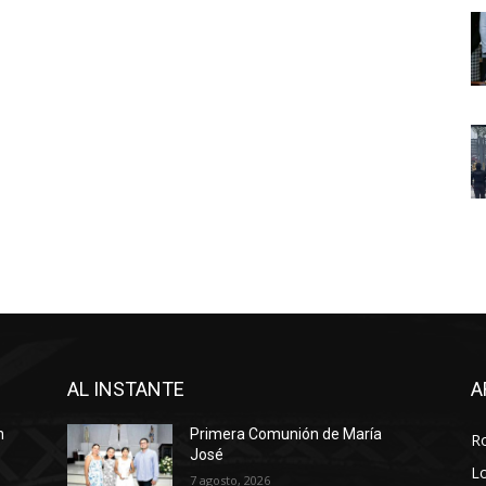
AL INSTANTE
A
n
Primera Comunión de María
R
José
Lo
7 agosto, 2026