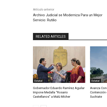
Artículo anterior
Archivo Judicial se Moderniza Para un Mejor
Servicio: Rutilio
RELATED ARTICLES
Estatal
Estatal
Gobernador Eduardo Ramírez Aguilar
Avanza Cons
Impone Medalla “Rosario
Contención e
Castellanos” a Malú Mícher
Suchiate