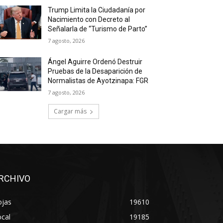
Trump Limita la Ciudadanía por
Nacimiento con Decreto al
Señalarla de “Turismo de Parto”
7 agosto, 2026
Ángel Aguirre Ordenó Destruir
Pruebas de la Desaparición de
Normalistas de Ayotzinapa: FGR
7 agosto, 2026
Cargar más
RCHIVO
ojas
19610
cal
19185