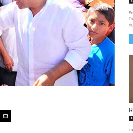
A
En
Fó
du
R
A
La