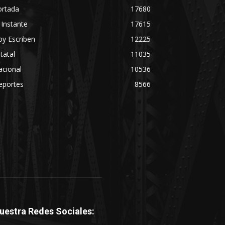
ortada
17680
 Instante
17615
y Escriben
12225
tatal
11035
acional
10536
eportes
8566
uestra Redes Sociales: