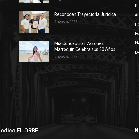
P
Al
Reconocen Trayectoria Jurídica
7 agosto, 2026
Ho
Es
N
Mía Concepción Vázquez
Marroquín Celebra sus 20 Años
D
7 agosto, 2026
iodico EL ORBE
N