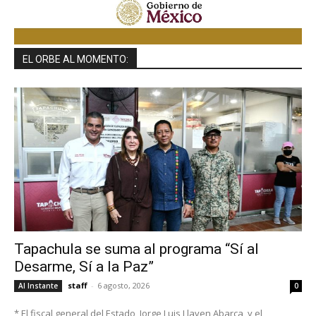
EL ORBE AL MOMENTO:
Tapachula se suma al programa “Sí al
Desarme, Sí a la Paz”
staff
-
6 agosto, 2026
Al Instante
0
* El fiscal general del Estado, Jorge Luis Llaven Abarca, y el