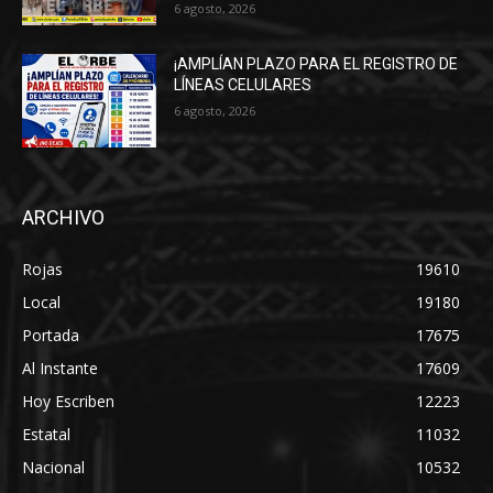
6 agosto, 2026
¡AMPLÍAN PLAZO PARA EL REGISTRO DE
LÍNEAS CELULARES
6 agosto, 2026
ARCHIVO
Rojas
19610
Local
19180
Portada
17675
Al Instante
17609
Hoy Escriben
12223
Estatal
11032
Nacional
10532