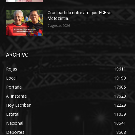
Gran partido entre amigos: FGE vs
Motozintla.
7 agosto, 2026
ARCHIVO
Rojas
19611
Local
19190
Portada
17685
Al Instante
17620
Hoy Escriben
12229
Estatal
11039
Nacional
10541
Deportes
8568