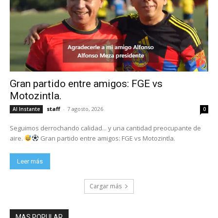
Gran partido entre amigos: FGE vs
Motozintla.
staff
-
7 agosto, 2026
Al Instante
0
Seguimos derrochando calidad... y una cantidad preocupante de
aire.
Gran partido entre amigos: FGE vs Motozintla.
Leer más
Cargar más
MAS POPULAR