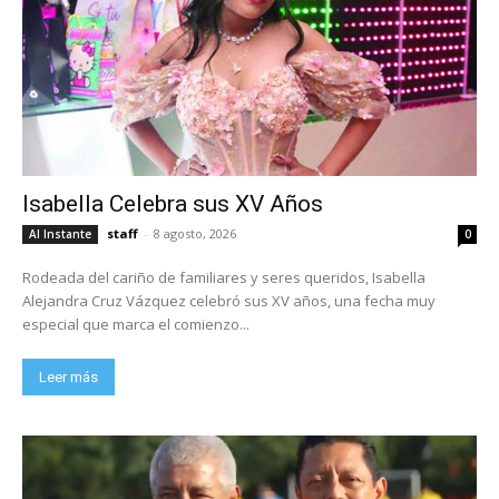
Isabella Celebra sus XV Años
staff
-
8 agosto, 2026
Al Instante
0
Rodeada del cariño de familiares y seres queridos, Isabella
Alejandra Cruz Vázquez celebró sus XV años, una fecha muy
especial que marca el comienzo...
Leer más