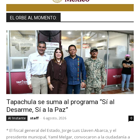
EL ORBE AL MOMENTO:
Tapachula se suma al programa “Sí al
Desarme, Sí a la Paz”
staff
-
6 agosto, 2026
Al Instante
0
* El fiscal general del Estado, Jorge Luis Llaven Abarca, y el
presidente municipal, Yamil Melgar, convocaron a la ciudadanía a