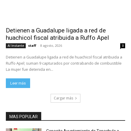
Detienen a Guadalupe ligada a red de
huachicol fiscal atribuida a Ruffo Apel
staff
-
8 agosto, 2026
Al Instante
0
Detienen a Guadalupe ligada a red de huachicol fiscal atribuida a
Ruffo Apel; suman 9 capturados por contrabando de combustible
La mujer fue detenida en...
Leer más
Cargar más
MAS POPULAR
Capacita Ayuntamiento de Tapachula a