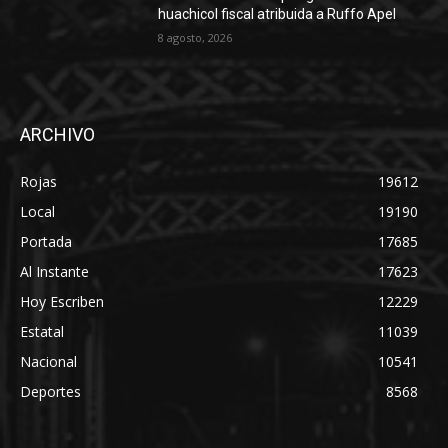
huachicol fiscal atribuida a Ruffo Apel
8 agosto, 2026
ARCHIVO
Rojas
19612
Local
19190
Portada
17685
Al Instante
17623
Hoy Escriben
12229
Estatal
11039
Nacional
10541
Deportes
8568