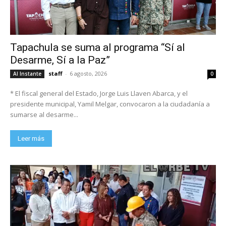
Tapachula se suma al programa “Sí al
Desarme, Sí a la Paz”
staff
-
6 agosto, 2026
Al Instante
0
* El fiscal general del Estado, Jorge Luis Llaven Abarca, y el
presidente municipal, Yamil Melgar, convocaron a la ciudadanía a
sumarse al desarme...
Leer más