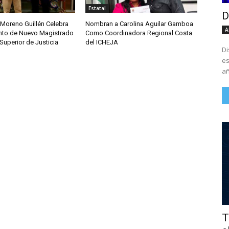
Estatal
D
 Moreno Guillén Celebra
Nombran a Carolina Aguilar Gamboa
A
to de Nuevo Magistrado
Como Coordinadora Regional Costa
 Superior de Justicia
del ICHEJA
Di
es
añ
T