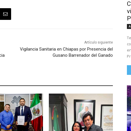
C
v
P
A
Te
Artículo siguiente
co
Vigilancia Sanitaria en Chiapas por Presencia del
en
cia
Gusano Barrenador del Ganado
Pr