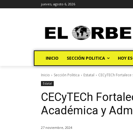
jueves, agosto 6, 2026
INICIO
SECCIÓN POLITICA
HOY ES
Inicio
Sección Politica
Estatal
CECyTECh Fortalece 
Estatal
CECyTECh Fortale
Académica y Admi
27 noviembre, 2024