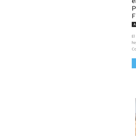
e
P
A
El
hi
Co