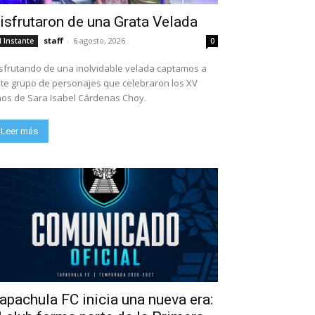
isfrutaron de una Grata Velada
staff
-
6 agosto, 2026
l Instante
0
sfrutando de una inolvidable velada captamos a
te grupo de personajes que celebraron los XV
os de Sara Isabel Cárdenas Choy.
Leer más
apachula FC inicia una nueva era: