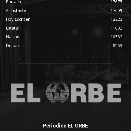
Portada
17675
Al Instante
17609
Hoy Escriben
12223
Estatal
11032
Nacional
10532
Deportes
8563
Periodico EL ORBE