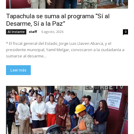
Tapachula se suma al programa “Sí al
Desarme, Sí a la Paz”
staff
-
6 agosto, 2026
Al Instante
0
* El fiscal general del Estado, Jorge Luis Llaven Abarca, y el
presidente municipal, Yamil Melgar, convocaron a la ciudadanía a
sumarse al desarme...
Leer más