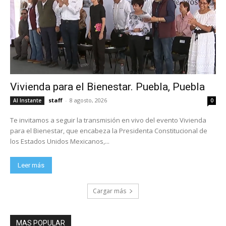
Vivienda para el Bienestar. Puebla, Puebla
staff
-
8 agosto, 2026
Al Instante
0
Te invitamos a seguir la transmisión en vivo del evento Vivienda
para el Bienestar, que encabeza la Presidenta Constitucional de
los Estados Unidos Mexicanos,...
Leer más
Cargar más
MAS POPULAR