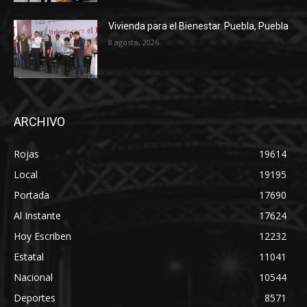
Vivienda para el Bienestar. Puebla, Puebla
8 agosto, 2026
ARCHIVO
Rojas
19614
Local
19195
Portada
17690
Al Instante
17624
Hoy Escriben
12232
Estatal
11041
Nacional
10544
Deportes
8571