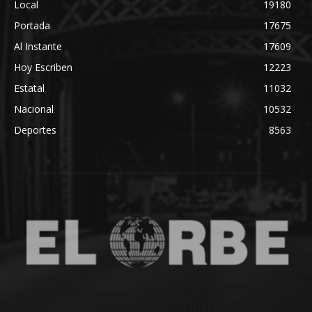
Local
19180
Portada
17675
Al Instante
17609
Hoy Escriben
12223
Estatal
11032
Nacional
10532
Deportes
8563