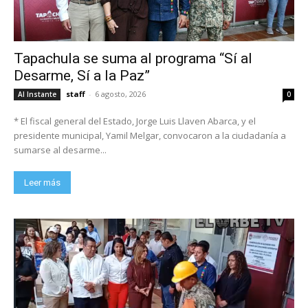
Tapachula se suma al programa “Sí al
Desarme, Sí a la Paz”
staff
-
6 agosto, 2026
Al Instante
0
* El fiscal general del Estado, Jorge Luis Llaven Abarca, y el
presidente municipal, Yamil Melgar, convocaron a la ciudadanía a
sumarse al desarme...
Leer más