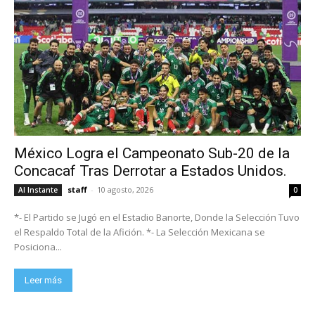
México Logra el Campeonato Sub-20 de la
Concacaf Tras Derrotar a Estados Unidos.
staff
-
10 agosto, 2026
Al Instante
0
*- El Partido se Jugó en el Estadio Banorte, Donde la Selección Tuvo
el Respaldo Total de la Afición. *- La Selección Mexicana se
Posiciona...
Leer más