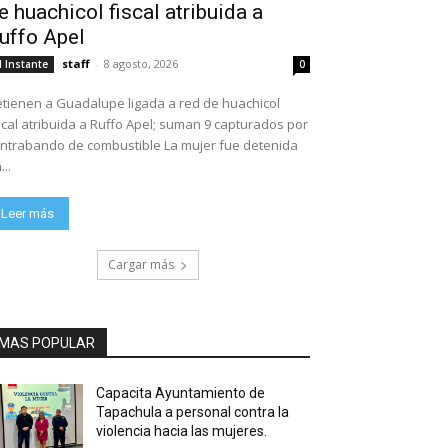
e huachicol fiscal atribuida a
uffo Apel
staff
-
8 agosto, 2026
l Instante
0
tienen a Guadalupe ligada a red de huachicol
scal atribuida a Ruffo Apel; suman 9 capturados por
ntrabando de combustible La mujer fue detenida
...
Leer más
Cargar más
MAS POPULAR
Capacita Ayuntamiento de
Tapachula a personal contra la
violencia hacia las mujeres.