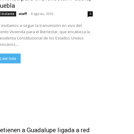
uebla
staff
-
8 agosto, 2026
l Instante
0
 invitamos a seguir la transmisión en vivo del
ento Vivienda para el Bienestar, que encabeza la
esidenta Constitucional de los Estados Unidos
xicanos,...
Leer más
etienen a Guadalupe ligada a red