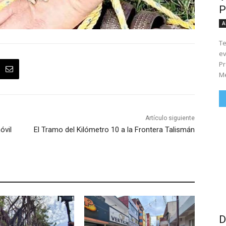
P
A
Te
ev
Pr
Me
Artículo siguiente
óvil
El Tramo del Kilómetro 10 a la Frontera Talismán
D