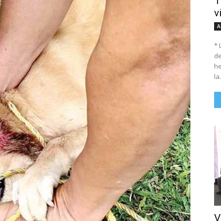
T
v
A
* 
de
he
la.
V