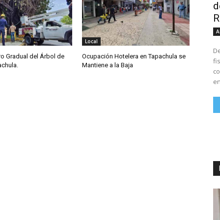
d
R
A
Local
De
iro Gradual del Árbol de
Ocupación Hotelera en Tapachula se
fi
achula.
Mantiene a la Baja
co
en