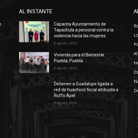
AL INSTANTE
A
n
Capacita Ayuntamiento de
R
Tapachula a personal contra la
Lo
violencia hacia las mujeres.
8 agosto, 2026
P
Al
Vivienda para el Bienestar.
Puebla, Puebla
Ho
8 agosto, 2026
Es
N
Detienen a Guadalupe ligada a
red de huachicol fiscal atribuida a
D
Ruffo Apel
8 agosto, 2026