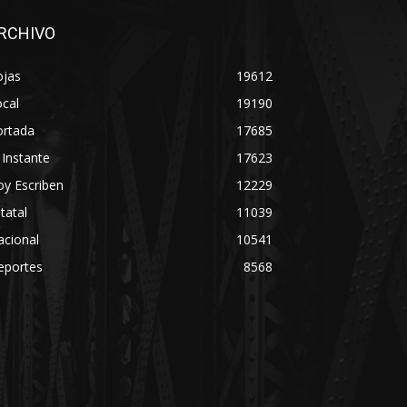
RCHIVO
ojas
19612
cal
19190
ortada
17685
 Instante
17623
y Escriben
12229
tatal
11039
acional
10541
eportes
8568