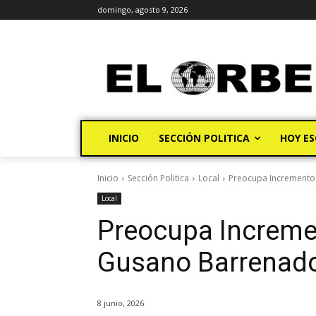
domingo, agosto 9, 2026
INICIO
SECCIÓN POLITICA
HOY ES
Inicio
Sección Politica
Local
Preocupa Incremento 
Local
Preocupa Increme
Gusano Barrenado
8 junio, 2026