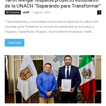
de la UNACH “Separando para Transformar”
staff
-
5 agosto, 2026
Al Instante
0
* Ayuntamiento y comunidad universitaria impulsan la cultura del
reciclaje para fortalecer la conciencia ambiental en escuelas y
hogares. Tapachula, Chiapas.- El presidente municipal, Yamil...
Leer más