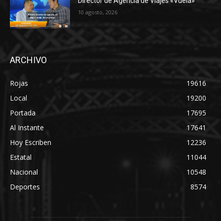
Director de Agencia de Viajes «Vuela»
10 agosto, 2026
ARCHIVO
Rojas
19616
Local
19200
Portada
17695
Al Instante
17641
Hoy Escriben
12236
Estatal
11044
Nacional
10548
Deportes
8574