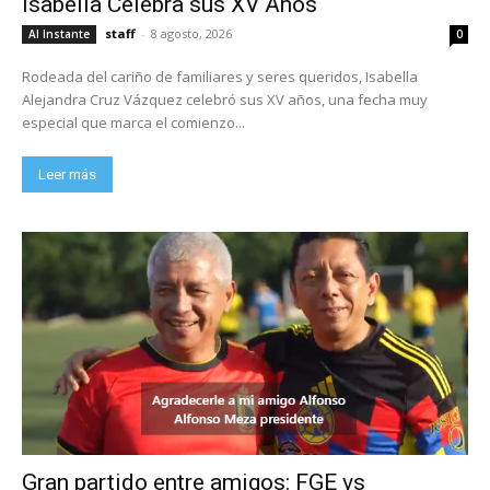
Isabella Celebra sus XV Años
staff
-
8 agosto, 2026
Al Instante
0
Rodeada del cariño de familiares y seres queridos, Isabella
Alejandra Cruz Vázquez celebró sus XV años, una fecha muy
especial que marca el comienzo...
Leer más
Gran partido entre amigos: FGE vs