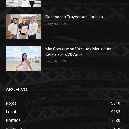
Reconocen Trayectoria Jurídica
7 agosto, 2026
Mía Concepción Vázquez Marroquín
Celebra sus 20 Años
7 agosto, 2026
ARCHIVO
Rojas
19610
Local
19185
Portada
17680
Al Instante
17615