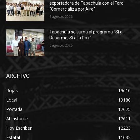
exportadora de Tapachula con el Foro
“Comercializa por Aire”
6 agosto, 2026
Tapachula se suma al programa “Sí al
Desarme, Sí a la Paz”
6 agosto, 2026
ARCHIVO
Rojas
19610
Local
19180
Portada
17675
Al Instante
17611
Hoy Escriben
12223
Estatal
11032